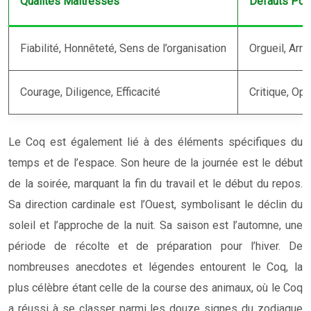
Qualités Maîtresses
Défauts Pote
Fiabilité, Honnêteté, Sens de l’organisation
Orgueil, Arr
Courage, Diligence, Efficacité
Critique, Op
Le Coq est également lié à des éléments spécifiques du
temps et de l’espace. Son heure de la journée est le début
de la soirée, marquant la fin du travail et le début du repos.
Sa direction cardinale est l’Ouest, symbolisant le déclin du
soleil et l’approche de la nuit. Sa saison est l’automne, une
période de récolte et de préparation pour l’hiver. De
nombreuses anecdotes et légendes entourent le Coq, la
plus célèbre étant celle de la course des animaux, où le Coq
a réussi à se classer parmi les douze signes du zodiaque