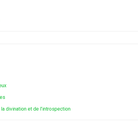
s
eux
ées
 divination et de l’introspection