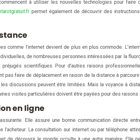
commencent à utiliser les nouvelles technologies pour faire 
tarotgratuit.fr
permet également de découvrir des instructions 
istance
nes comme l’internet devient de plus en plus commode. L’inter
dividuelles, de nombreuses personnes intéressées par la fluoro
nt préjugés scientifiques. Pour d’autres raisons professionnel
nt pas faire de déplacement en raison de la distance à parcourir
r les discussions peuvent être limitées. Mais la voyance à dist
taines visites particulières doivent être payées pour des raison
ion en ligne
assurante. Elle assure une bonne communication directe entre 
de l’acheteur. La consultation sur internet ou par téléphone atti
et de découvrir le monde occulte à une autre manière. Elle pe