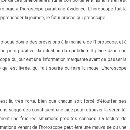
fluence de ces phénomènes sur le comportement humain s’en est
rologie à l’horoscope parait une évidence. L’horoscope fait la
ppréhender la journée, le futur proche qui préoccupe.
strologue donne des prévisions à la manière de l’horoscope, et à
ie pour positiver la situation du quotidien. Il place dans une
scope du jour est une information marquante avant de passer la
qui est livrée, qui fait sourire ou faire la moue. L’horoscope
t là, très forte, bien que chacun soit forcé d’étouffer ses
ions suggérées constituent une aide pour retrouver la sérénité.
ment une fois les situations prédites connues. La lecture de
formations venant de l’horoscope peut être une mauvaise ou une