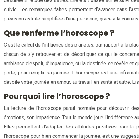
destinée à l’étude des astres. Elle était basée sur le suivi
suivie. Les remarques faites permettent d’avancer dans l’astr
prévision astrale simplifiée d’une personne, grâce à la conna
Que renferme l’horoscope ?
C’est le calcul de l’influence des planètes, par rapport à la p
chacun de s’y retrouver et de décortiquer ce qui le concerne.
ambiance d’espoir, d’impatience, où la destinée se révèle et 
porte, pour remplir sa journée. L’horoscope est une informati
dévoile votre journée en amour, au travail, en santé et autre. L
Pourquoi lire l’horoscope ?
La lecture de l’horoscope paraît normale pour découvrir de
émotions, son impatience. Tout le monde joue l’indifférence au
Elles permettent d’adopter des attitudes positives pour la 
l’horoscope pour bien commencer la journée, est une suggestio