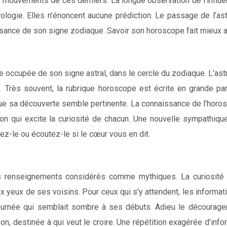
 des mouvements de ces derniers. La longue observation de l’in
ologie. Elles n’énoncent aucune prédiction. Le passage de l’ast
issance de son signe zodiaque. Savoir son horoscope fait mieux a
lace occupée de son signe astral, dans le cercle du zodiaque. L’a
 Très souvent, la rubrique horoscope est écrite en grande part
que sa découverte semble pertinente. La connaissance de l’horo
on qui excite la curiosité de chacun. Une nouvelle sympathique 
isez-le ou écoutez-le si le cœur vous en dit.
s renseignements considérés comme mythiques. La curiosité es
x yeux de ses voisins. Pour ceux qui s’y attendent, les informat
journée qui semblait sombre à ses débuts. Adieu le décourage
n, destinée à qui veut le croire. Une répétition exagérée d’in