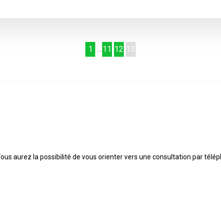
1
…
11
12
13
Vous aurez la possibilité de vous orienter vers une consultation par tél